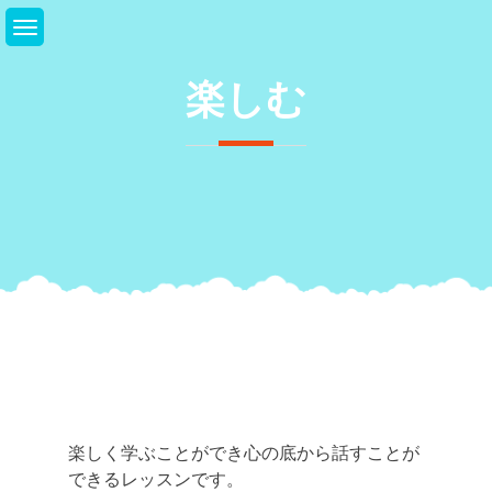
Skip
to
content
楽しむ
楽しく学ぶことができ心の底から話すことが
できるレッスンです。