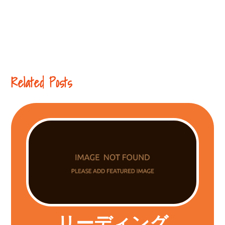
Continue
Related Posts
Reading
リーディング